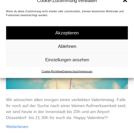
Cookie-Zustimmung verwalten
Wenn du deine Zustimmung nicht erteilst oder zurückziehst, können bestimmte Merkmale und
Funktionen beeinträchtigt werden.
Akzeptieren
Ablehnen
Einstellungen ansehen
Cookie-Richtlinie
Datenschutz
Impressum
Wir wünschen allen morgen einen verliebten Valentinstag. Falls
ihr noch auf der Suche nach einer kleinen Aufmerksamkeit seid,
wir sind heute in der Innenstadt bis 20h und am Airport
Düsseldorf bis 21.30h für euch da. Happy Valentine!!!
Weiterlesen