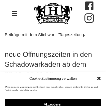
Beiträge mit dem Stichwort: ‘Tageszeitung̵
neue Öffnungszeiten in den
Schadowarkaden ab dem
02.11. 08.11.18
Cookie-Zustimmung verwalten
Von
Hollmann Presse
|
8. November 2018
Wenn du deine Zustimmung nicht erteilst oder zurückziehst, können bestimmte Merkmale und
Funktionen beeinträchtigt werden.
Seit dem 02.11.18 haben wir die Öffnungszeiten in den
Schadow Arkaden etwas kundenfreundlicher gestaltet. Ab 8.00h
Akzeptieren
– 20.00, von Montags – Samstags, könnt ihr jetzt shoppen. Ist